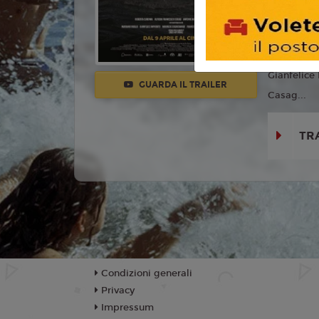
Con:
Rober
Francesco 
Antonio Mi
Gianfelice
GUARDA IL TRAILER
Casag...
TR
Condizioni generali
Privacy
Impressum