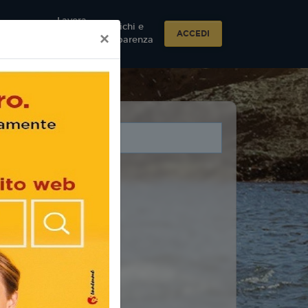
Lavora
Incarichi e
Contattaci
con
ACCEDI
×
Trasparenza
noi
i legati a questo evento.