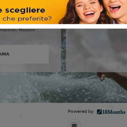
ta Caronia, Alfredo
Cossu, Mariano Rigillo,
lo, Shalana Santana,
 Imparato, Maurizio
AMA
Powered by