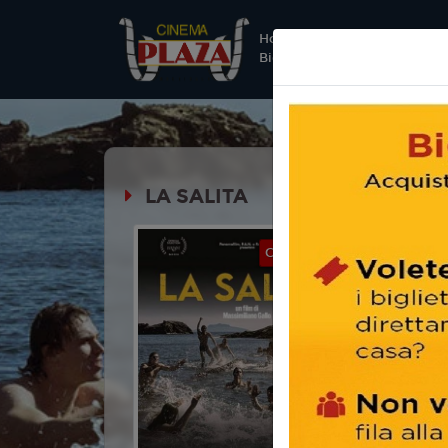
Home |
Prossimament
Biglietteria
LA SALITA
Durata:
CINEMA REVO
Genere:
D
Lingua:
Ita
Regia:
Mas
Anno:
202