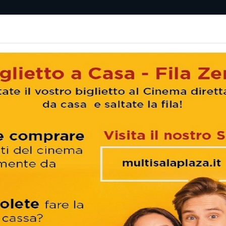
Chi
e
Abbonamenti
Tariffe
I nostri servizi
Social
Siamo
Non ci sono spettacol
 90 min
ramma
liano
similiano Gallo
6